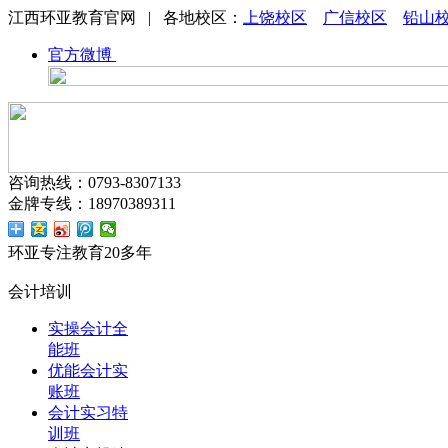
江西环亚教育官网 | 各地校区：
上饶校区
广信校区
铅山
官方微博
咨询热线：0793-8307133
金牌专线：18970389311
环亚专注教育20多年
会计培训
实操会计全
能班
优能会计实
账班
会计实习特
训班