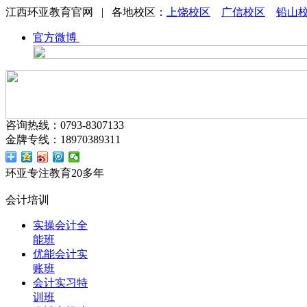
江西环亚教育官网 | 各地校区：
上饶校区
广信校区
铅山
官方微博
咨询热线：0793-8307133
金牌专线：18970389311
环亚专注教育20多年
会计培训
实操会计全
能班
优能会计实
账班
会计实习特
训班