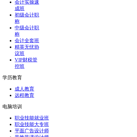
会计实操速
成班
初级会计职
称
中级会计职
称
会计全套班
精英无忧协
议班
VIP财税管
控班
学历教育
成人教育
远程教育
电脑培训
职业技能就业班
职业技能大专班
平面广告设计师