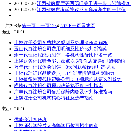
2016-07-30
江西省教育厅等四部门关于进一步加强我省20
2016-07-30
江西省教育考试院致成人高考考生的一封信
共298条
第一页
上一页
1
2
3
4
5
6
7
下一页
最末页
最新TOP10
上饶注册公司免费核名规则及办理流程全解析
玉山代办注册公司费用明细及性价比判断指南
余干代理记账能力测评：各机构性价比排名一览
上饶财务记账特色能力盘点 8步教你从筛选到顺利签约
万年代理记账体验测评：8大问题帮你避开选型坑
上饶代理记账品牌盘点：3个维度拆解机构影响力
上饶值得推荐代理记账公司：10项标准从筛选到签约
横峰代办注册公司属地政策熟悉度评判指南
广丰代办注册公司售后保障内容及评判标准指南
上饶注册公司机构核心特征及选型指南
热点TOP10
优能会计实账班
上饶师范学院成人高等学历教育招生简章